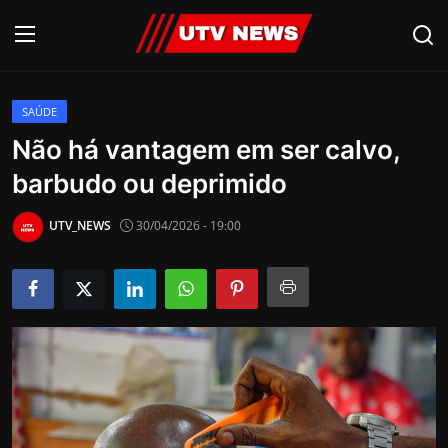
SAÚDE
AO VIVO
Não há vantagem em ser calvo,
barbudo ou deprimido
PIRACICABA
CAMPINAS
UTV_NEWS
30/04/2026 - 19:00
LIMEIRA
ESPIRITO SANTO
Economia
Cultura