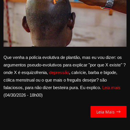
Internacional
APOIE
Educação
Justiça
Que venha a polícia evolutiva de plantão, mas eu vou dizer: os
Política
argumentos pseudo-evolutivos para explicar "por que X existe" ?
onde X é esquizofrenia,
depressão
, calvície, barba e bigode,
Saúde
cólica menstrual ou o que mais o freguês desejar? são
falaciosos, para não dizer besteira pura. Eu explico.
Leia mais
Esportes
(04/30/2026 - 18h00)
Fama e TV
Leia Mais
FALE CONOSCO