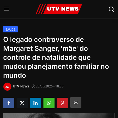
SAÚDE
AO VIVO
O legado controverso de
Margaret Sanger, 'mãe' do
PIRACICABA
controle de natalidade que
CAMPINAS
mudou planejamento familiar no
LIMEIRA
mundo
ESPIRITO SANTO
UTV_NEWS
25/05/2026 - 18:30
Economia
Cultura