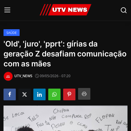
SAÚDE
AO VIVO
'Old', 'juro', 'pprt': gírias da
geração Z desafiam comunicação
PIRACICABA
com as mães
CAMPINAS
UTV_NEWS
09/05/2026 - 07:20
LIMEIRA
ESPIRITO SANTO
Economia
Cultura