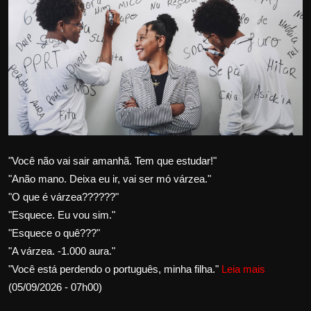
Internacional
APOIE
Educação
Justiça
Política
"Você não vai sair amanhã. Tem que estudar!"
"Anão mano. Deixa eu ir, vai ser mó várzea."
Saúde
"O que é várzea??????"
"Esquece. Eu vou sim."
Esportes
"Esquece o quê???"
"A várzea. -1.000 aura."
Fama e TV
"Você está perdendo o português, minha filha."
Leia mais
(05/09/2026 - 07h00)
FALE CONOSCO