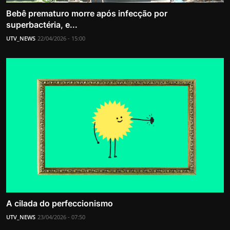
Bebê prematuro morre após infecção por
superbactéria, e...
UTV_NEWS
22/04/2026 - 15:00
A cilada do perfeccionismo
UTV_NEWS
23/04/2026 - 07:50