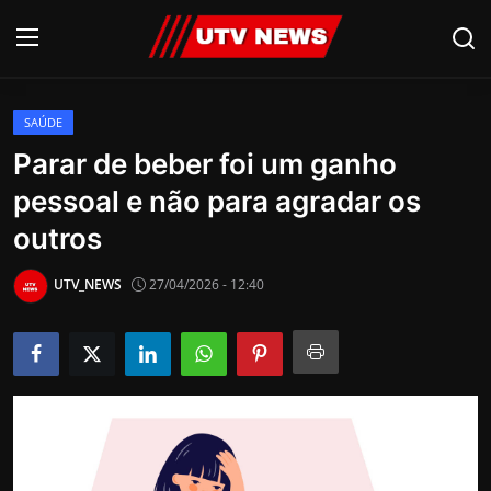
SAÚDE
AO VIVO
Parar de beber foi um ganho
pessoal e não para agradar os
PIRACICABA
outros
CAMPINAS
UTV_NEWS
27/04/2026 - 12:40
LIMEIRA
ESPIRITO SANTO
Economia
Cultura