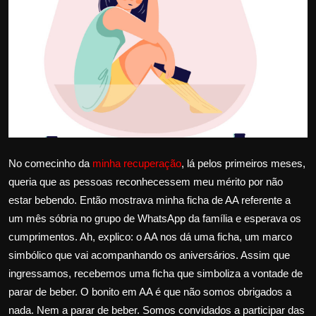
Internacional
APOIE
Educação
Justiça
Política
No comecinho da
minha recuperação
, lá pelos primeiros meses,
queria que as pessoas reconhecessem meu mérito por não
Saúde
estar bebendo. Então mostrava minha ficha de AA referente a
um mês sóbria no grupo de WhatsApp da família e esperava os
Esportes
cumprimentos. Ah, explico: o AA nos dá uma ficha, um marco
simbólico que vai acompanhando os aniversários. Assim que
Fama e TV
ingressamos, recebemos uma ficha que simboliza a vontade de
parar de beber. O bonito em AA é que não somos obrigados a
FALE CONOSCO
nada. Nem a parar de beber. Somos convidados a participar das