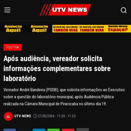
REDE
POLÍTICA
CAMPINAS
Após audiência, vereador solicita
LIMEIRA
informações complementares sobre
laboratório
ESPIRITO SANTO
Vereador André Bandeira (PSDB), que solicita informações ao Executivo
REGIÃO
sobre a questão do laboratório municipal, após Audiência Pública
realizada na Câmara Municipal de Piracicaba no último dia 19.
AGRO
UTV-NEWS
27/05/2026 - 11:20 - 11:20
EDUCAÇÃO