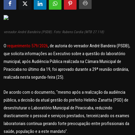
POLICIAL
POLÍTICA
vereador André Bandeira (PSDB). Foto: Rubens Cardia (MTB 27.118)
SAÚDE
O
requerimento 579/2026
, de autoria do vereador André Bandeira (PSDB),
ESPORTES
que solicita informações ao Executivo sobre a questão do laboratório
municipal, após Audiência Pública realizada na Câmara Municipal de
FAMA E TV
Piracicaba no último dia 19, foi aprovado durante a 29ª reunião ordinária,
realizada nesta segunda-feira (25).
AO VIVO
De acordo com o documento, "mesmo após a realização da audiência
FALE CONOSCO
pública, a decisão da atual gestão do prefeito Helinho Zanatta (PSD) de
desestruturar o Laboratório Municipal de Piracicaba, reduzindo
drasticamente o pessoal e serviços prestados, terceirizando os exames
laboratoriais continua gerando forte preocupação entre profissionais da
saúde, população e a este mandato".