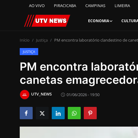
AO VIVO
PIRACICABA
CAMPINAS
LIMEIRA
ECONOMIA
CULTUR
AO VIVO
Início
Justiça
PM encontra laboratório clandestino de can
JUSTIÇA
PIRACICABA
PM encontra laboratór
CAMPINAS
canetas emagrecedor
LIMEIRA
UTV_NEWS
01/06/2026 - 19:50
ESPIRITO SANTO
Economia
Cultura