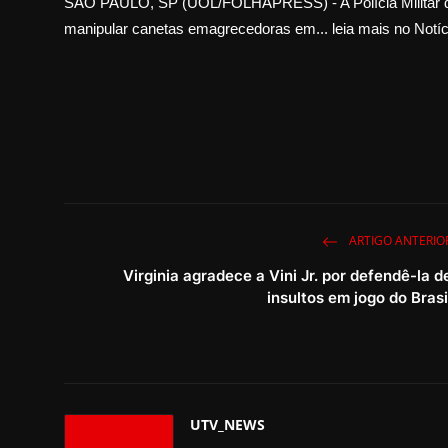
SÃO PAULO, SP (UOL/FOLHAPRESS) - A Polícia Militar de 
manipular canetas emagrecedoras em... leia mais no Notíc
ARTIGO ANTERIO
Virginia agradece a Vini Jr. por defendê-la d
insultos em jogo do Brasi
UTV_NEWS