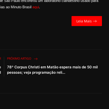
São Paulo encontrou um laboratório clandestino usado para
ias ao Minuto Brasil
aqui
.
Leia Mais
R
PRÓXIMO ARTIGO
e
78º Corpus Christi em Matão espera mais de 50 mil
l
pessoas; veja programação reli...