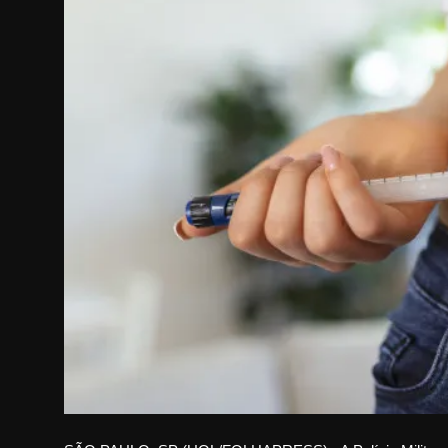
Internacional
APOIE
Educação
Justiça
Política
Saúde
Esportes
Fama e TV
FALE CONOSCO