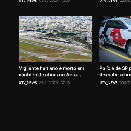
UTV_NEWS
04/05/2026 - 12:50
UTV_NEWS
22/04/
Vigilante haitiano é morto em
Polícia de SP 
canteiro de obras no Aero...
de matar a tiro
UTV_NEWS
23/04/2026 - 07:40
UTV_NEWS
05/05/