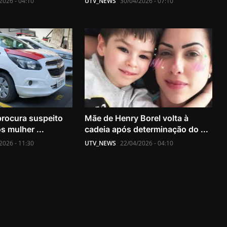
2026 - 04:10
UTV_NEWS
30/04/2026 - 07:10
procura suspeito
Mãe de Henry Borel volta à
s mulher ...
cadeia após determinação do ...
2026 - 11:30
UTV_NEWS
22/04/2026 - 04:10