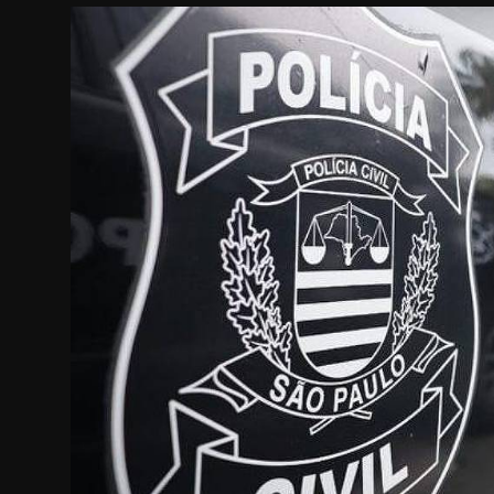
Internacional
APOIE
Educação
Justiça
Política
Saúde
Esportes
Fama e TV
FALE CONOSCO