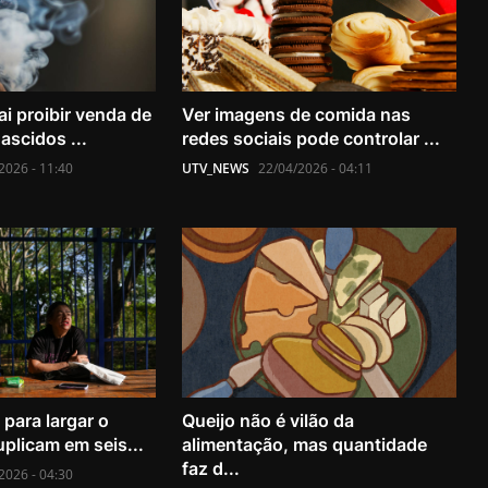
i proibir venda de
Ver imagens de comida nas
ascidos ...
redes sociais pode controlar ...
2026 - 11:40
UTV_NEWS
22/04/2026 - 04:11
para largar o
Queijo não é vilão da
plicam em seis...
alimentação, mas quantidade
faz d...
2026 - 04:30