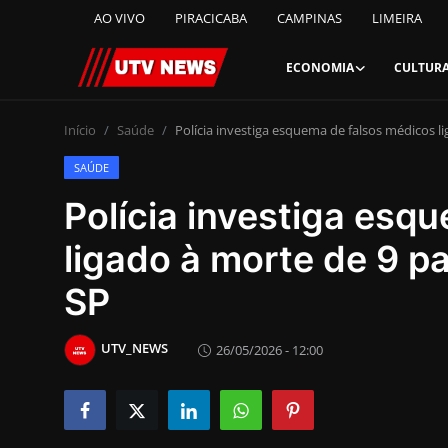
AO VIVO
PIRACICABA
CAMPINAS
LIMEIRA
ECONOMIA
CULTUR
AO VIVO
Início
Saúde
Polícia investiga esquema de falsos médicos l
SAÚDE
PIRACICABA
Polícia investiga esq
CAMPINAS
ligado à morte de 9 p
LIMEIRA
SP
ESPIRITO SANTO
UTV_NEWS
26/05/2026 - 12:00
Economia
Cultura