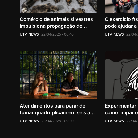
Comércio de animais silvestres
O exercício fí
impulsiona propagação de...
pode ajudar a 
UTV_NEWS
22/04/2026 - 06:40
UTV_NEWS
22/04/
Atendimentos para parar de
Experimentar 
fumar quadruplicam em seis a...
como limpar o
UTV_NEWS
23/04/2026 - 09:30
UTV_NEWS
22/04/