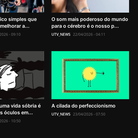
sico simples que
O som mais poderoso do mundo
melhorar a...
para o cérebro é o nosso p...
2026 - 09:10
UTV_NEWS
22/04/2026 - 04:11
uma vida sóbria é
A cilada do perfeccionismo
s óculos em...
UTV_NEWS
23/04/2026 - 07:50
2026 - 10:50