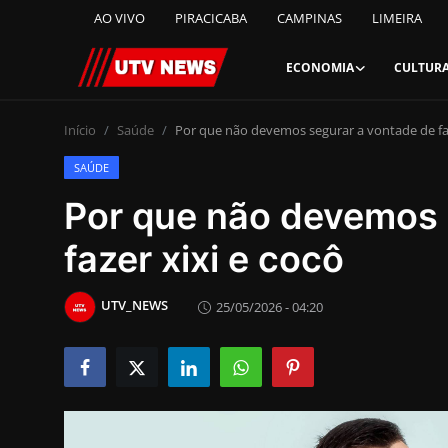
AO VIVO
PIRACICABA
CAMPINAS
LIMEIRA
ECONOMIA
CULTUR
AO VIVO
Início
Saúde
Por que não devemos segurar a vontade de faz
SAÚDE
PIRACICABA
Por que não devemos 
CAMPINAS
fazer xixi e cocô
LIMEIRA
UTV_NEWS
25/05/2026 - 04:20
ESPIRITO SANTO
Economia
Cultura