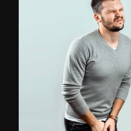
Internacional
APOIE
Educação
Justiça
Política
Saúde
Esportes
Fama e TV
FALE CONOSCO