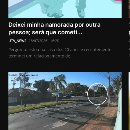
Deixei minha namorada por outra
pessoa; será que cometi...
UTV_NEWS
18/07/2026 - 16:20
Pergunta: estou na casa dos 20 anos e recentemente
terminei um relacionamento de...