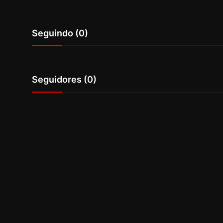
Internacional
Seguindo (0)
APOIE
Educação
Seguidores (0)
Justiça
Política
Saúde
Esportes
Fama e TV
FALE CONOSCO