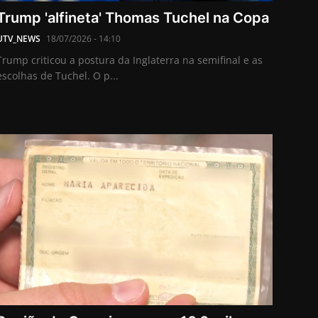
Trump 'alfineta' Thomas Tuchel na Copa
UTV_NEWS
18/07/2026 - 14:10
Trump criticou a postura da Inglaterra na semifinal e as
escolhas de Tuchel. O p...