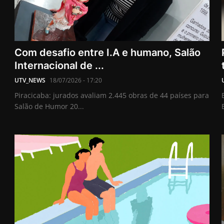
Com desafio entre I.A e humano, Salão
Internacional de ...
UTV_NEWS
18/07/2026 - 17:20
Piracicaba: jurados avaliam 2.445 obras de 44 países para
Salão de Humor 20...