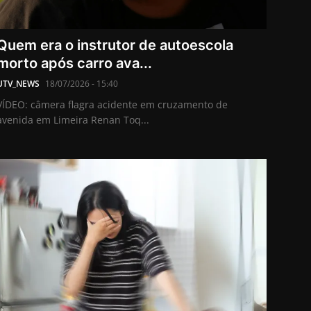
Quem era o instrutor de autoescola
morto após carro ava...
UTV_NEWS
18/07/2026 - 15:40
VÍDEO: câmera flagra acidente em cruzamento de
avenida em Limeira Renan Toq...