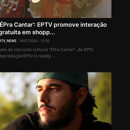
'ÉPra Cantar': EPTV promove interação
gratuita em shopp...
UTV_NEWS
18/07/2026 - 15:50
Selo do concurso cultural "ÉPra Cantar", da EPTV
Reprodução/EPTV O reality ...