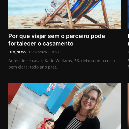
Por que viajar sem o parceiro pode
fortalecer o casamento
UTV_NEWS
18/07/2026 - 18:50
Antes de se casar, Katie Williams, 36, deixou uma coisa
bem clara: todo ano pret...