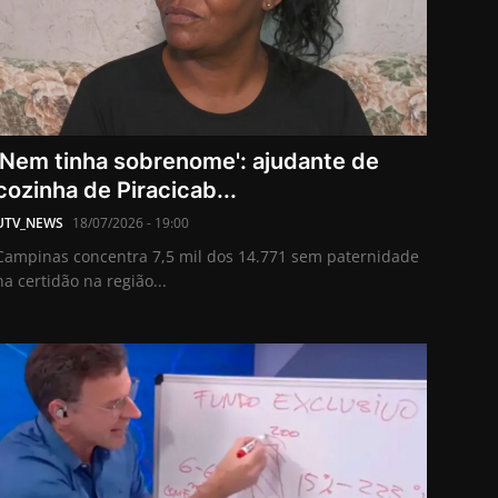
'Nem tinha sobrenome': ajudante de
cozinha de Piracicab...
UTV_NEWS
18/07/2026 - 19:00
Campinas concentra 7,5 mil dos 14.771 sem paternidade
na certidão na região...