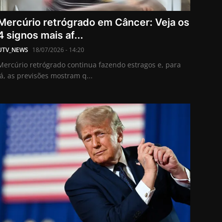
Mercúrio retrógrado em Câncer: Veja os
4 signos mais af...
UTV_NEWS
18/07/2026 - 14:20
Mercúrio retrógrado continua fazendo estragos e, para
já, as previsões mostram q...