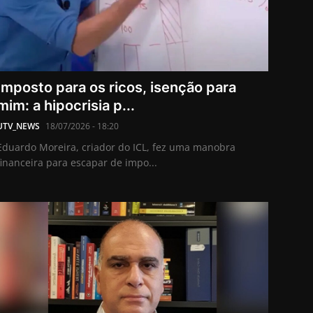
Imposto para os ricos, isenção para
mim: a hipocrisia p...
UTV_NEWS
18/07/2026 - 18:20
Eduardo Moreira, criador do ICL, fez uma manobra
financeira para escapar de impo...