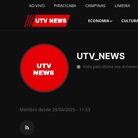
AO VIVO
PIRACICABA
CAMPINAS
LIMEIRA
ECONOMIA
CULTUR
AO VIVO
UTV_NEWS
PIRACICABA
Visto pela última vez: 4 meses
CAMPINAS
LIMEIRA
ESPIRITO SANTO
Membro desde 29/04/2025 - 11:53
Economia
Cultura