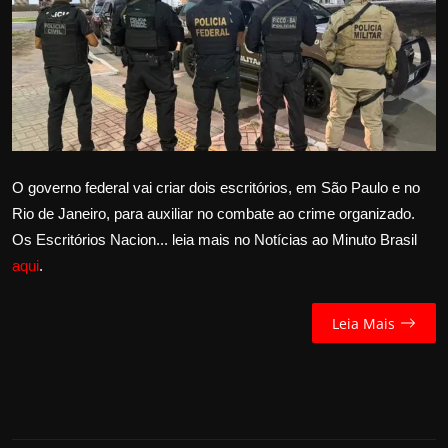
Internacional
APOIE
Educação
Justiça
O governo federal vai criar dois escritórios, em São Paulo e no
Rio de Janeiro, para auxiliar no combate ao crime organizado.
Política
Os Escritórios Nacion... leia mais no Notícias ao Minuto Brasil
aqui
.
Saúde
Esportes
Leia Mais
Fama e TV
FALE CONOSCO