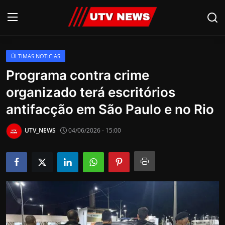
ÚLTIMAS NOTICIAS
AO VIVO
Programa contra crime
organizado terá escritórios
PIRACICABA
antifacção em São Paulo e no Rio
CAMPINAS
UTV_NEWS
04/06/2026 - 15:00
LIMEIRA
ESPIRITO SANTO
Economia
Cultura