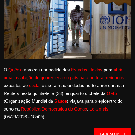
Internacional
APOIE
Educação
Justiça
Política
O
Quênia
aprovou um pedido dos
Estados Unidos
para
abrir
uma instalação de quarentena no país para norte-americanos
Saúde
expostos ao
ebola
, disseram autoridades norte-americanas à
Reuters nesta quinta-feira (28), enquanto o chefe da
OMS
Esportes
(Organização Mundial da
Saúde
) viajava para o epicentro do
surto na
República Democrática do Congo
.
Leia mais
Fama e TV
(05/28/2026 - 18h09)
FALE CONOSCO
Leia Mais