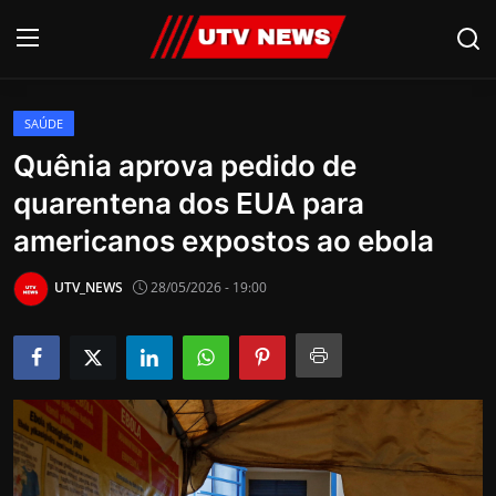
SAÚDE
AO VIVO
Quênia aprova pedido de
quarentena dos EUA para
PIRACICABA
americanos expostos ao ebola
CAMPINAS
UTV_NEWS
28/05/2026 - 19:00
LIMEIRA
ESPIRITO SANTO
Economia
Cultura