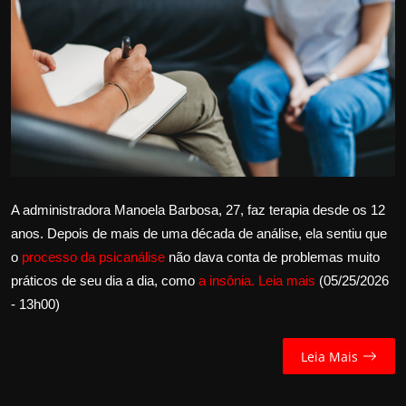
Internacional
APOIE
Educação
Justiça
Política
A administradora Manoela Barbosa, 27, faz terapia desde os 12
anos. Depois de mais de uma década de análise, ela sentiu que
Saúde
o
processo da psicanálise
não dava conta de problemas muito
práticos de seu dia a dia, como
a insônia.
Leia mais
(05/25/2026
Esportes
- 13h00)
Fama e TV
Leia Mais
FALE CONOSCO