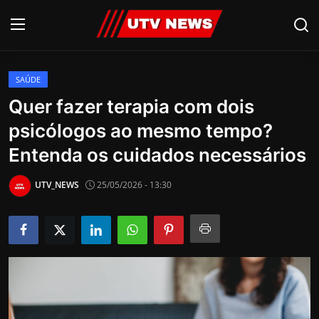
SAÚDE
AO VIVO
Quer fazer terapia com dois
psicólogos ao mesmo tempo?
PIRACICABA
Entenda os cuidados necessários
CAMPINAS
UTV_NEWS
25/05/2026 - 13:30
LIMEIRA
ESPIRITO SANTO
Economia
Cultura