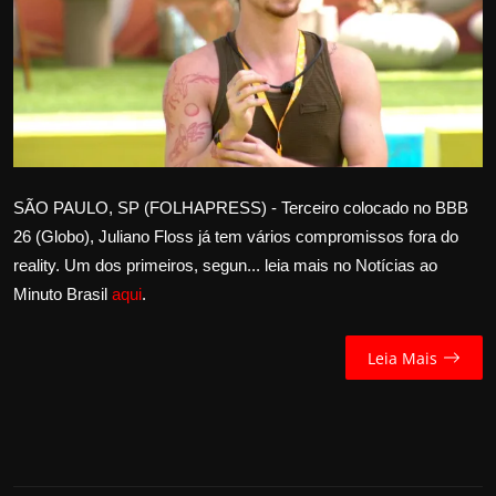
Internacional
APOIE
Educação
Justiça
SÃO PAULO, SP (FOLHAPRESS) - Terceiro colocado no BBB
26 (Globo), Juliano Floss já tem vários compromissos fora do
Política
reality. Um dos primeiros, segun... leia mais no Notícias ao
Minuto Brasil
aqui
.
Saúde
Esportes
Leia Mais
Fama e TV
FALE CONOSCO