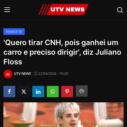
FAMA E TV
AO VIVO
'Quero tirar CNH, pois ganhei um
carro e preciso dirigir', diz Juliano
PIRACICABA
Floss
CAMPINAS
UTV-NEWS
22/04/2026 - 19:20
LIMEIRA
ESPIRITO SANTO
Economia
Cultura