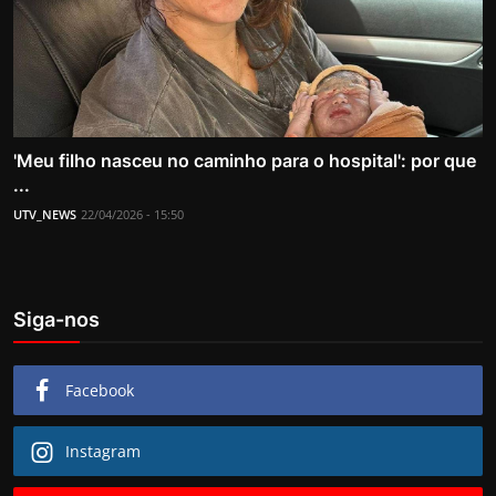
'Meu filho nasceu no caminho para o hospital': por que
...
UTV_NEWS
22/04/2026 - 15:50
Siga-nos
Facebook
Instagram