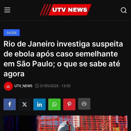
SAÚDE
AO VIVO
Rio de Janeiro investiga suspeita
de ebola após caso semelhante
PIRACICABA
em São Paulo; o que se sabe até
CAMPINAS
agora
LIMEIRA
UTV_NEWS
31/05/2026 - 13:50
ESPIRITO SANTO
Economia
Cultura