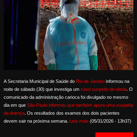
Internacional
APOIE
Educação
Justiça
Política
A Secretaria Municipal de Saúde do
Rio de Janeiro
informou na
Saúde
noite de sábado (30) que investiga um
caso suspeito de ebola
. O
Esportes
comunicado da administração carioca foi divulgado no mesmo
dia em que
São Paulo informou que também apura uma suspeita
Fama e TV
da doença
. Os resultados dos exames dos dois pacientes
devem sair na próxima semana.
Leia mais
(05/31/2026 - 13h37)
FALE CONOSCO