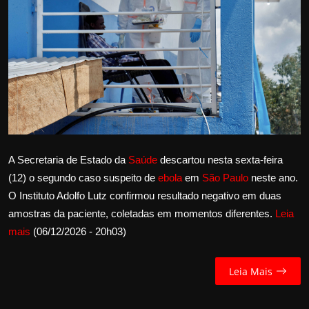
Internacional
APOIE
Educação
Justiça
Política
A Secretaria de Estado da
Saúde
descartou nesta sexta-feira
(12) o segundo caso suspeito de
ebola
em
São Paulo
neste ano.
Saúde
O Instituto Adolfo Lutz confirmou resultado negativo em duas
amostras da paciente, coletadas em momentos diferentes.
Leia
Esportes
mais
(06/12/2026 - 20h03)
Fama e TV
Leia Mais
FALE CONOSCO