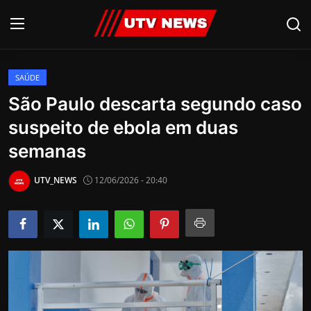
SAÚDE
AO VIVO
São Paulo descarta segundo caso
suspeito de ebola em duas
PIRACICABA
semanas
CAMPINAS
UTV_NEWS
12/06/2026 - 20:40
LIMEIRA
ESPIRITO SANTO
Economia
Cultura