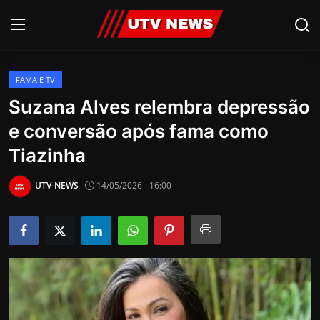
FAMA E TV
AO VIVO
Suzana Alves relembra depressão
e conversão após fama como
PIRACICABA
Tiazinha
CAMPINAS
UTV-NEWS
14/05/2026 - 16:00
LIMEIRA
ESPIRITO SANTO
Economia
Cultura