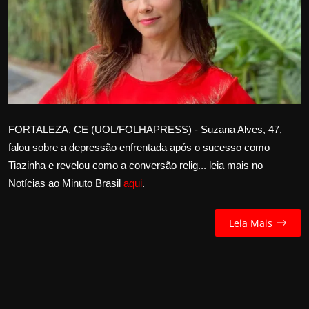
Internacional
APOIE
Educação
Justiça
FORTALEZA, CE (UOL/FOLHAPRESS) - Suzana Alves, 47,
falou sobre a depressão enfrentada após o sucesso como
Política
Tiazinha e revelou como a conversão relig... leia mais no
Notícias ao Minuto Brasil
aqui
.
Saúde
Esportes
Leia Mais
Fama e TV
FALE CONOSCO