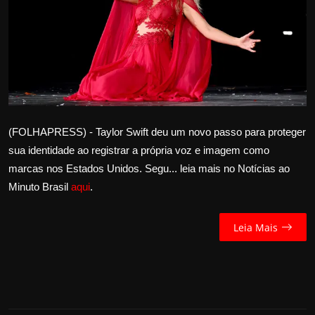
Internacional
APOIE
Educação
Justiça
(FOLHAPRESS) - Taylor Swift deu um novo passo para proteger
sua identidade ao registrar a própria voz e imagem como
Política
marcas nos Estados Unidos. Segu... leia mais no Notícias ao
Minuto Brasil
aqui
.
Saúde
Esportes
Leia Mais
Fama e TV
FALE CONOSCO