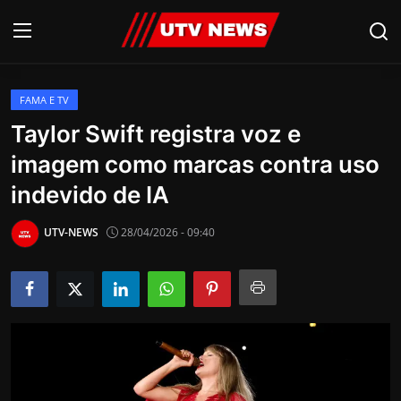
FAMA E TV
AO VIVO
Taylor Swift registra voz e
imagem como marcas contra uso
PIRACICABA
indevido de IA
CAMPINAS
UTV-NEWS
28/04/2026 - 09:40
LIMEIRA
ESPIRITO SANTO
Economia
Cultura