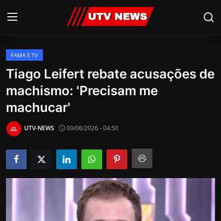
FAMA E TV
AO VIVO
Tiago Leifert rebate acusações de
machismo: 'Precisam me
PIRACICABA
machucar'
CAMPINAS
UTV-NEWS
09/06/2026 - 04:50
LIMEIRA
ESPIRITO SANTO
Economia
Cultura