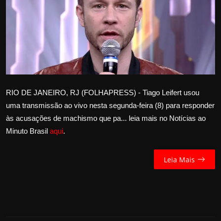
Internacional
APOIE
Educação
Justiça
RIO DE JANEIRO, RJ (FOLHAPRESS) - Tiago Leifert usou
uma transmissão ao vivo nesta segunda-feira (8) para responder
Política
às acusações de machismo que pa... leia mais no Notícias ao
Minuto Brasil
aqui
.
Saúde
Esportes
Leia Mais
Fama e TV
FALE CONOSCO