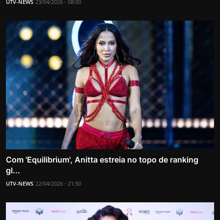
UTV-NEWS
23/04/2026 - 08:00
Com 'Equilibrium', Anitta estreia no topo de ranking
gl...
UTV-NEWS
22/04/2026 - 21:50