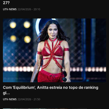
27?
UTV-NEWS
22/04/2026 - 20:10
Com 'Equilibrium', Anitta estreia no topo de ranking
gl...
UTV-NEWS
22/04/2026 - 21:50