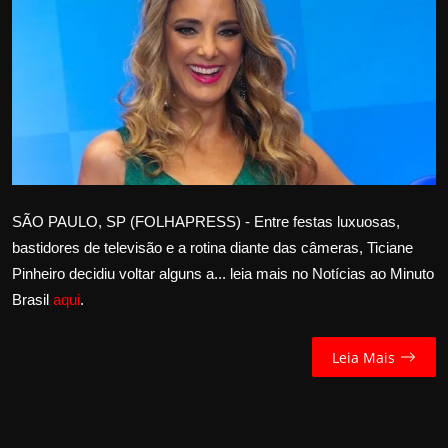
Internacional
APOIE
Educação
Justiça
Política
SÃO PAULO, SP (FOLHAPRESS) - Entre festas luxuosas,
bastidores de televisão e a rotina diante das câmeras, Ticiane
Saúde
Pinheiro decidiu voltar alguns a... leia mais no Notícias ao Minuto
Brasil
aqui
.
Esportes
Leia Mais
Fama e TV
FALE CONOSCO