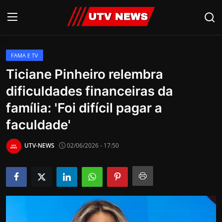
FAMA E TV
AO VIVO
Ticiane Pinheiro relembra
dificuldades financeiras da
PIRACICABA
família: 'Foi difícil pagar a
CAMPINAS
faculdade'
LIMEIRA
UTV-NEWS
02/06/2026 - 17:50
ESPIRITO SANTO
Economia
Cultura