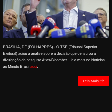
Internacional
APOIE
Educação
Justiça
BRASÍLIA, DF (FOLHAPRES) - O TSE (Tribunal Superior
Eleitoral) adiou a análise sobre a decisão que censurou a
Política
divulgação da pesquisa Atlas/Bloomber... leia mais no Notícias
ao Minuto Brasil
aqui
.
Saúde
Esportes
Leia Mais
Fama e TV
FALE CONOSCO