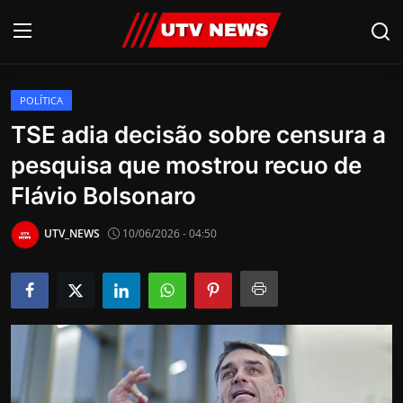
POLÍTICA
AO VIVO
TSE adia decisão sobre censura a
pesquisa que mostrou recuo de
PIRACICABA
Flávio Bolsonaro
CAMPINAS
UTV_NEWS
10/06/2026 - 04:50
LIMEIRA
ESPIRITO SANTO
Economia
Cultura