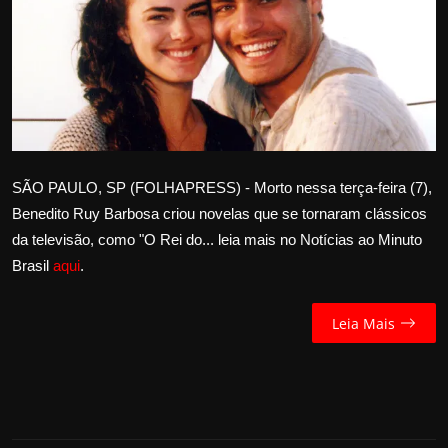
Internacional
APOIE
Educação
Justiça
SÃO PAULO, SP (FOLHAPRESS) - Morto nessa terça-feira (7),
Benedito Ruy Barbosa criou novelas que se tornaram clássicos
Política
da televisão, como "O Rei do... leia mais no Notícias ao Minuto
Brasil
aqui
.
Saúde
Esportes
Leia Mais
Fama e TV
FALE CONOSCO