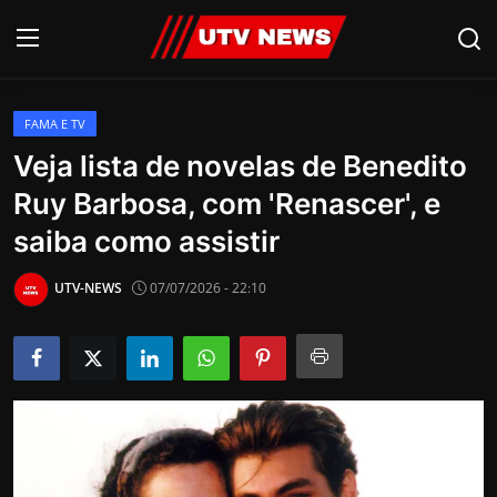
FAMA E TV
AO VIVO
Veja lista de novelas de Benedito
Ruy Barbosa, com 'Renascer', e
PIRACICABA
saiba como assistir
CAMPINAS
UTV-NEWS
07/07/2026 - 22:10
LIMEIRA
ESPIRITO SANTO
Economia
Cultura