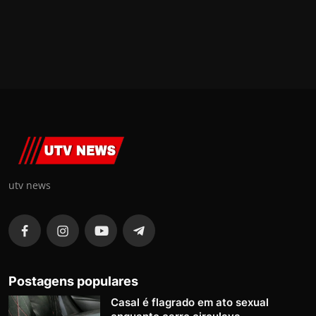
utv news
Postagens populares
Casal é flagrado em ato sexual