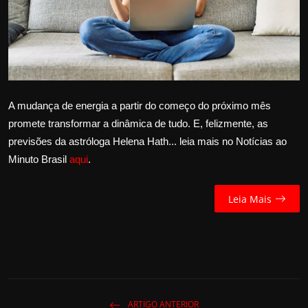
Internacional
APOIE
Educação
A mudança de energia a partir do começo do próximo mês
Justiça
promete transformar a dinâmica de tudo. E, felizmente, as
previsões da astróloga Helena Hath... leia mais no Notícias ao
Política
Minuto Brasil
aqui
.
Saúde
Leia Mais
Esportes
Fama e TV
FALE CONOSCO
ARTIGO ANTERIOR