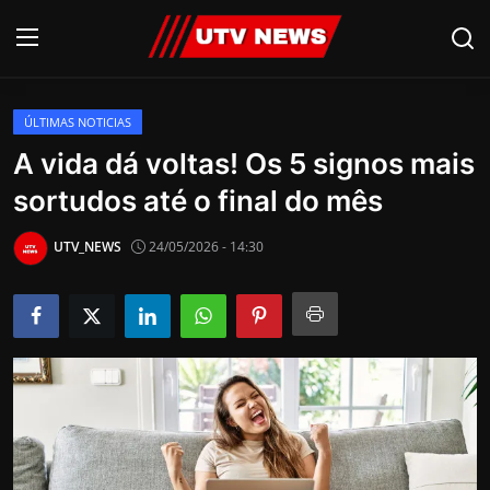
ÚLTIMAS NOTICIAS
AO VIVO
A vida dá voltas! Os 5 signos mais
sortudos até o final do mês
PIRACICABA
CAMPINAS
UTV_NEWS
24/05/2026 - 14:30
LIMEIRA
ESPIRITO SANTO
Economia
Cultura