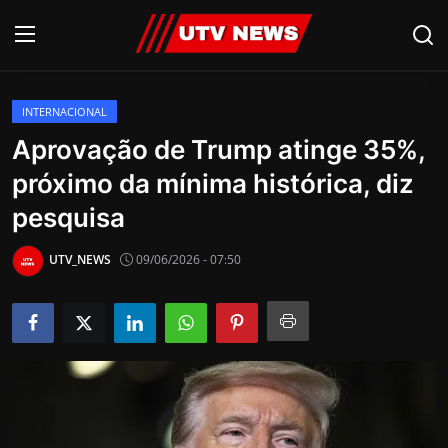
INTERNACIONAL
AO VIVO
Aprovação de Trump atinge 35%,
próximo da mínima histórica, diz
PIRACICABA
pesquisa
CAMPINAS
UTV_NEWS
09/06/2026 - 07:50
LIMEIRA
ESPIRITO SANTO
Economia
Cultura