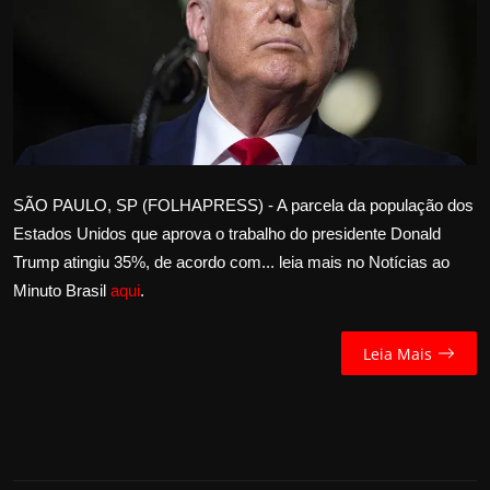
Internacional
APOIE
Educação
Justiça
SÃO PAULO, SP (FOLHAPRESS) - A parcela da população dos
Estados Unidos que aprova o trabalho do presidente Donald
Política
Trump atingiu 35%, de acordo com... leia mais no Notícias ao
Minuto Brasil
aqui
.
Saúde
Esportes
Leia Mais
Fama e TV
FALE CONOSCO