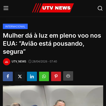
INTERNACIONAL
AO VIVO
Mulher dá à luz em pleno voo nos
EUA: “Avião está pousando,
PIRACICABA
segura”
CAMPINAS
UTV_NEWS
28/04/2026 - 07:40
LIMEIRA
ESPIRITO SANTO
Economia
Cultura