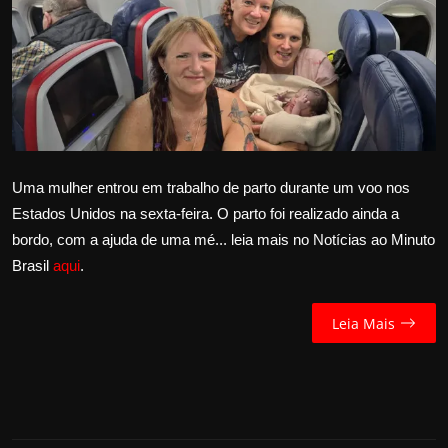
Internacional
APOIE
Educação
Justiça
Uma mulher entrou em trabalho de parto durante um voo nos
Estados Unidos na sexta-feira. O parto foi realizado ainda a
Política
bordo, com a ajuda de uma mé... leia mais no Notícias ao Minuto
Brasil
aqui
.
Saúde
Esportes
Leia Mais
Fama e TV
FALE CONOSCO