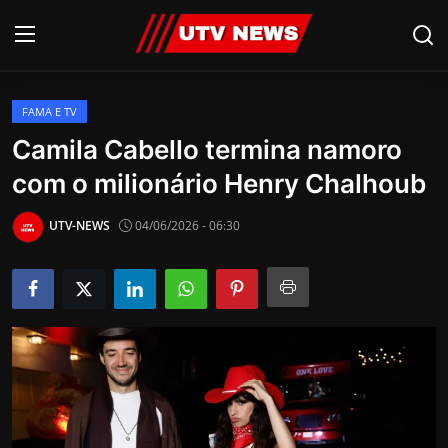
FAMA E TV
AO VIVO
Camila Cabello termina namoro
com o milionário Henry Chalhoub
PIRACICABA
CAMPINAS
UTV-NEWS
04/06/2026 - 06:30
LIMEIRA
ESPIRITO SANTO
Economia
Cultura