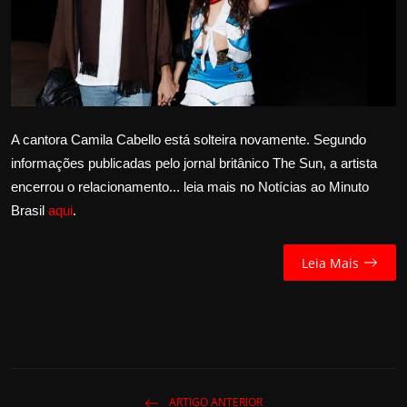
Internacional
APOIE
Educação
A cantora Camila Cabello está solteira novamente. Segundo
Justiça
informações publicadas pelo jornal britânico The Sun, a artista
encerrou o relacionamento... leia mais no Notícias ao Minuto
Política
Brasil
aqui
.
Saúde
Leia Mais
Esportes
Fama e TV
FALE CONOSCO
ARTIGO ANTERIOR