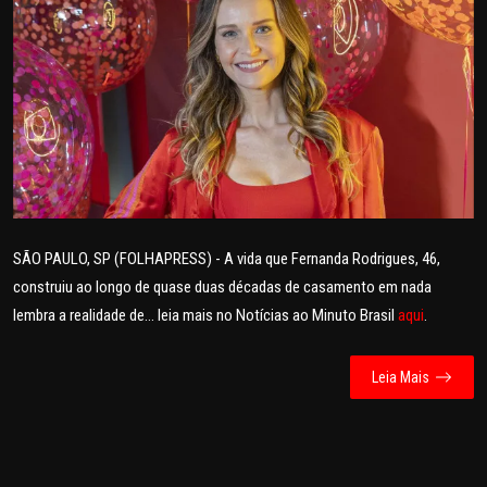
POLICIAL
POLÍTICA
SAÚDE
ESPORTES
FAMA E TV
SÃO PAULO, SP (FOLHAPRESS) - A vida que Fernanda Rodrigues, 46,
construiu ao longo de quase duas décadas de casamento em nada
AO VIVO
lembra a realidade de... leia mais no Notícias ao Minuto Brasil
aqui
.
FALE CONOSCO
Leia Mais