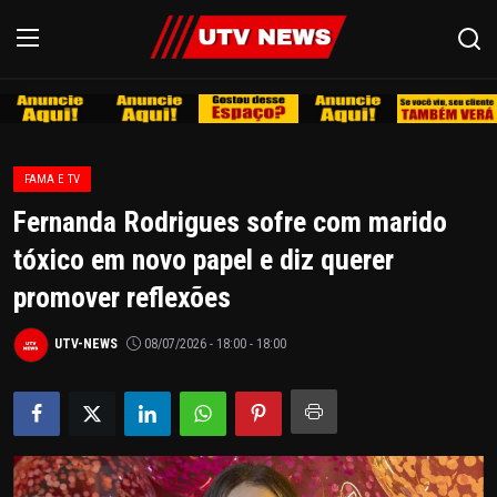
REDE
FAMA E TV
PIRACICABA
Fernanda Rodrigues sofre com marido
LIMEIRA
tóxico em novo papel e diz querer
promover reflexões
ESPIRITO SANTO
UTV-NEWS
08/07/2026 - 18:00 - 18:00
REGIÃO
AGRO
EDUCAÇÃO