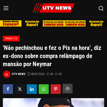
REDE
FAMA E TV
PIRACICABA
'Não pechinchou e fez o Pix na hora', diz
LIMEIRA
ex-dono sobre compra relâmpago de
mansão por Neymar
ESPIRITO SANTO
UTV-NEWS
08/07/2026 - 21:40 - 21:40
REGIÃO
AGRO
EDUCAÇÃO