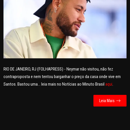
POLICIAL
POLÍTICA
SAÚDE
ESPORTES
FAMA E TV
RIO DE JANEIRO, RJ (FOLHAPRESS) - Neymar não visitou, não fez
contraproposta e nem tentou barganhar o preço da casa onde vive em
AO VIVO
Santos. Bastou uma... leia mais no Notícias ao Minuto Brasil
aqui
.
FALE CONOSCO
Leia Mais