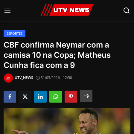
ESPORTES
AO VIVO
CBF confirma Neymar com a
camisa 10 na Copa; Matheus
PIRACICABA
Cunha fica com a 9
CAMPINAS
UTV_NEWS
31/05/2026 - 12:50
LIMEIRA
ESPIRITO SANTO
Economia
Cultura