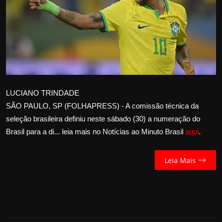
Internacional
APOIE
Educação
Justiça
LUCIANO TRINDADE
SÃO PAULO, SP (FOLHAPRESS) - A comissão técnica da
Política
seleção brasileira definiu neste sábado (30) a numeração do
Brasil para a di... leia mais no Notícias ao Minuto Brasil
aqui
.
Saúde
Esportes
Leia Mais
Fama e TV
FALE CONOSCO