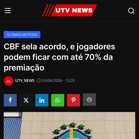
ÚLTIMAS NOTICIAS
AO VIVO
CBF sela acordo, e jogadores
podem ficar com até 70% da
PIRACICABA
premiação
CAMPINAS
UTV_NEWS
03/06/2026 - 13:20
LIMEIRA
ESPIRITO SANTO
Economia
Cultura