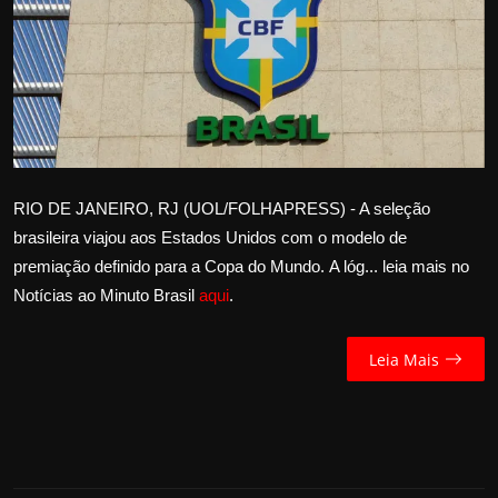
Internacional
APOIE
Educação
Justiça
RIO DE JANEIRO, RJ (UOL/FOLHAPRESS) - A seleção
brasileira viajou aos Estados Unidos com o modelo de
Política
premiação definido para a Copa do Mundo. A lóg... leia mais no
Notícias ao Minuto Brasil
aqui
.
Saúde
Esportes
Leia Mais
Fama e TV
FALE CONOSCO