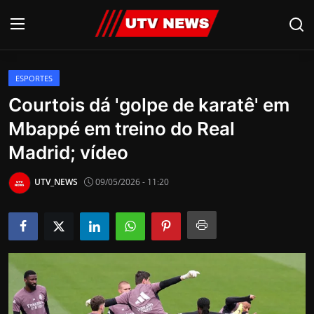
ESPORTES
AO VIVO
Courtois dá 'golpe de karatê' em
Mbappé em treino do Real
PIRACICABA
Madrid; vídeo
CAMPINAS
UTV_NEWS
09/05/2026 - 11:20
LIMEIRA
ESPIRITO SANTO
Economia
Cultura