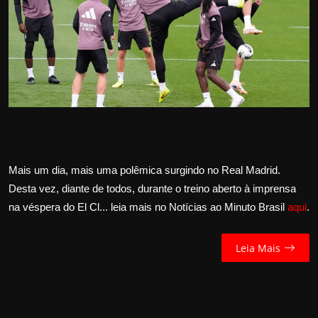
Internacional
APOIE
Educação
Justiça
Política
Mais um dia, mais uma polêmica surgindo no Real Madrid.
Desta vez, diante de todos, durante o treino aberto à imprensa
Saúde
na véspera do El Cl... leia mais no Notícias ao Minuto Brasil
aqui
.
Esportes
Leia Mais
Fama e TV
FALE CONOSCO