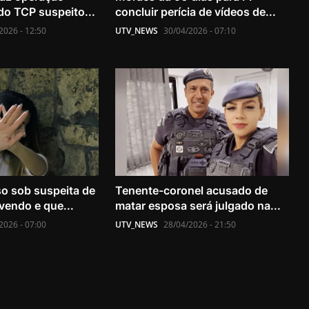
do TCP suspeito...
concluir perícia de vídeos de...
2026 - 12:50
UTV_NEWS
30/04/2026 - 07:10
o sob suspeita de
Tenente-coronel acusado de
vendo e que...
matar esposa será julgado na...
2026 - 07:00
UTV_NEWS
28/04/2026 - 21:50