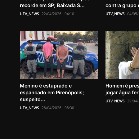
recorde em SP; Baixada S...
contra grupo 
UTV_NEWS
22/04/2026 - 04:10
UTV_NEWS
04/05/
Menino é estuprado e
Homem é pres
espancado em Pirenópolis;
jogar água fer
suspeito...
UTV_NEWS
29/04/
UTV_NEWS
28/04/2026 - 08:30