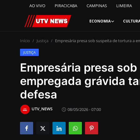
AO VIVO
PIRACICABA
CAMPINAS
LIMEIRA
ECONOMIA
CULTUR
AO VIVO
Início
Justiça
Empresária presa sob suspeita de tortura a e
JUSTIÇA
PIRACICABA
Empresária presa sob 
CAMPINAS
empregada grávida ta
LIMEIRA
defesa
ESPIRITO SANTO
UTV_NEWS
08/05/2026 - 07:00
Economia
Cultura