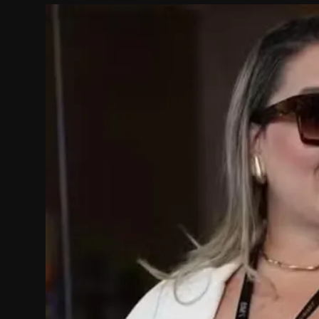
Internacional
APOIE
Educação
Justiça
Política
Saúde
Esportes
Fama e TV
FALE CONOSCO