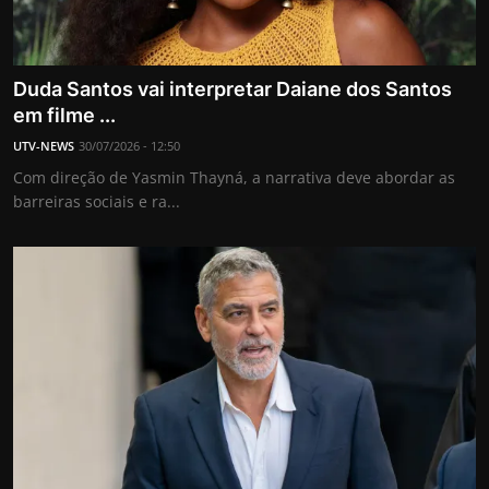
Duda Santos vai interpretar Daiane dos Santos
em filme ...
UTV-NEWS
30/07/2026 - 12:50
Com direção de Yasmin Thayná, a narrativa deve abordar as
barreiras sociais e ra...