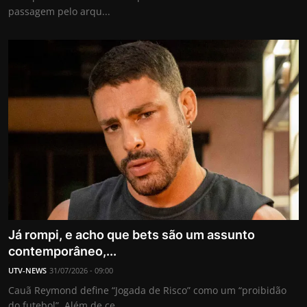
passagem pelo arqu...
Já rompi, e acho que bets são um assunto
contemporâneo,...
UTV-NEWS
31/07/2026 - 09:00
Cauã Reymond define “Jogada de Risco” como um “proibidão
do futebol”. Além de ce...