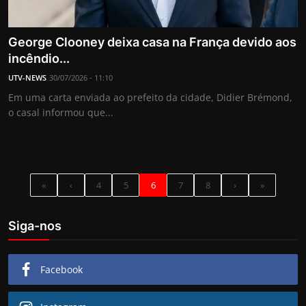
George Clooney deixa casa na França devido aos
incêndio...
UTV-NEWS
30/07/2026 - 11:10
Em uma carta enviada ao prefeito da cidade, Didier Brémond,
o casal informou que...
«
‹
4
5
6
7
8
›
»
Siga-nos
Facebook