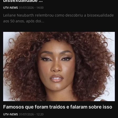
bissexualidade ...
Internacional
UTV-NEWS
31/07/2026 - 14:00
Leilane Neubarth relembrou como descobriu a bissexualidade
APOIE
aos 50 anos, após doi...
Educação
Justiça
Política
Saúde
Esportes
Fama e TV
Famosos que foram traídos e falaram sobre isso
FALE CONOSCO
UTV-NEWS
31/07/2026 - 12:20