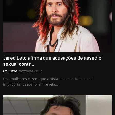
Jared Leto afirma que acusações de assédio
sexual contr...
UTV-NEWS
30/07/2026 - 21:10
Dez mulheres dizem que artista teve conduta sexual
imprópria. Casos foram revela...