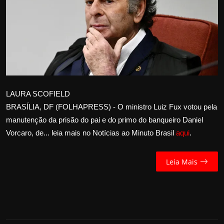
Internacional
APOIE
Educação
Justiça
LAURA SCOFIELD
BRASÍLIA, DF (FOLHAPRESS) - O ministro Luiz Fux votou pela
Política
manutenção da prisão do pai e do primo do banqueiro Daniel
Vorcaro, de... leia mais no Notícias ao Minuto Brasil
aqui
.
Saúde
Esportes
Leia Mais
Fama e TV
FALE CONOSCO