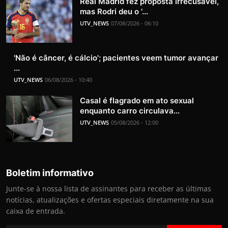
Real Madrid fez proposta irrecusável,
mas Rodri deu o '...
UTV_NEWS
07/08/2026 - 06:10
'Não é câncer, é cálcio'; pacientes veem tumor avançar
...
UTV_NEWS
06/08/2026 - 10:40
Casal é flagrado em ato sexual
enquanto carro circulava...
UTV_NEWS
05/08/2026 - 12:00
Boletim informativo
Junte-se à nossa lista de assinantes para receber as últimas
notícias, atualizações e ofertas especiais diretamente na sua
caixa de entrada.