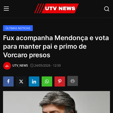
ÚLTIMAS NOTICIAS
AO VIVO
Fux acompanha Mendonça e vota
para manter pai e primo de
PIRACICABA
Vorcaro presos
CAMPINAS
UTV_NEWS
24/05/2026 - 12:50
LIMEIRA
ESPIRITO SANTO
Economia
Cultura