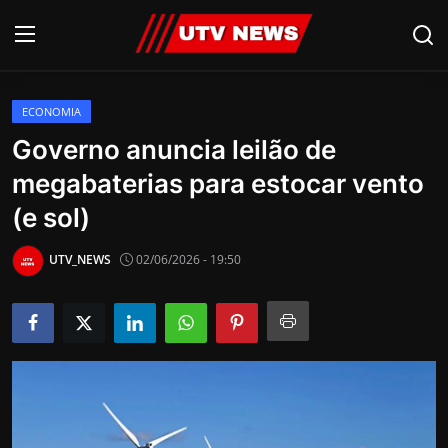
ECONOMIA
AO VIVO
Governo anuncia leilão de
megabaterias para estocar vento
PIRACICABA
(e sol)
CAMPINAS
UTV_NEWS
02/06/2026 - 19:50
LIMEIRA
ESPIRITO SANTO
Economia
Cultura