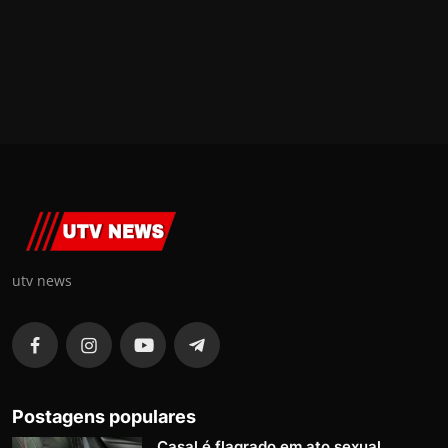
utv news
Postagens populares
Casal é flagrado em ato sexual