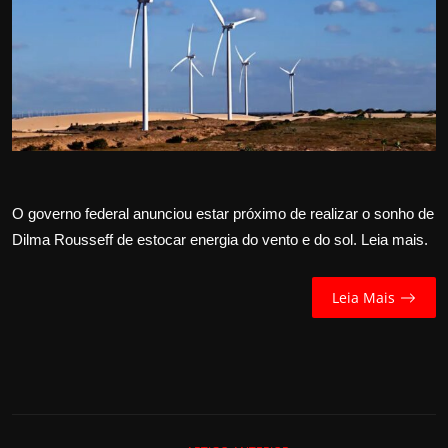
Internacional
APOIE
Educação
Justiça
O governo federal anunciou estar próximo de realizar o sonho de
Política
Dilma Rousseff de estocar energia do vento e do sol. Leia mais.
Saúde
Leia Mais
Esportes
Fama e TV
FALE CONOSCO