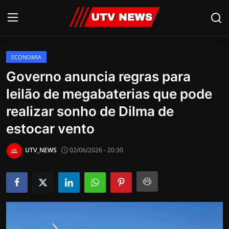
ECONOMIA
AO VIVO
Governo anuncia regras para
leilão de megabaterias que pode
PIRACICABA
realizar sonho de Dilma de
CAMPINAS
estocar vento
LIMEIRA
UTV_NEWS
02/06/2026 - 20:30
ESPIRITO SANTO
Economia
Cultura