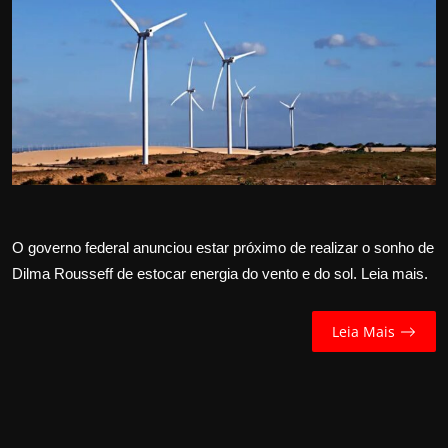
Internacional
APOIE
Educação
Justiça
Política
O governo federal anunciou estar próximo de realizar o sonho de
Saúde
Dilma Rousseff de estocar energia do vento e do sol. Leia mais.
Esportes
Leia Mais
Fama e TV
FALE CONOSCO