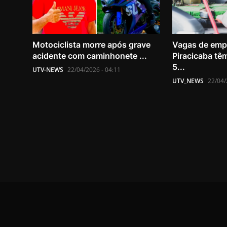
Motociclista morre após grave
Vagas de emp
acidente com caminhonete ...
Piracicaba têm
5...
UTV-NEWS
22/04/2026 - 04:11
UTV_NEWS
22/04/