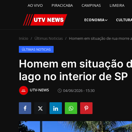
AO VIVO
PIRACICABA
CAMPINAS
LIMEIRA
ECONOMIA
CULTUR
AO VIVO
Início
Últimas Noticias
Homem em situação de rua morre af
ÚLTIMAS NOTICIAS
PIRACICABA
Homem em situação d
CAMPINAS
lago no interior de SP
LIMEIRA
UTV-NEWS
04/06/2026 - 15:30
ESPIRITO SANTO
Economia
Cultura