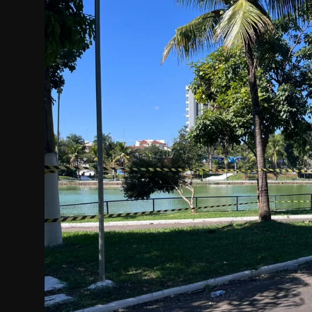
Internacional
APOIE
Educação
Justiça
Política
Saúde
Esportes
Fama e TV
FALE CONOSCO