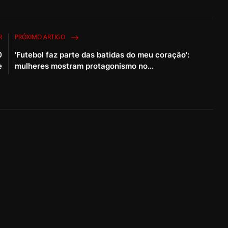
R
PRÓXIMO ARTIGO
0
'Futebol faz parte das batidas do meu coração':
e
mulheres mostram protagonismo no...