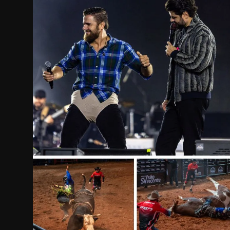
Internacional
APOIE
Educação
Justiça
Política
Saúde
Esportes
Fama e TV
FALE CONOSCO