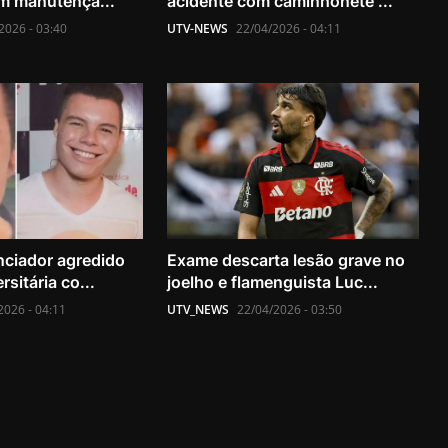
m manutençã...
acidente com caminhonete ...
2026 - 03:40
UTV-NEWS
22/04/2026 - 04:11
nciador agredido
Exame descarta lesão grave no
rsitária co...
joelho e flamenguista Luc...
2026 - 04:11
UTV_NEWS
22/04/2026 - 03:50