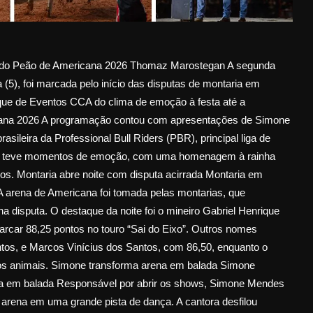
sta do Peão de Americana 2026 Thomaz Marostegan A segunda
 (5), foi marcada pelo início das disputas de montaria em
ue de Eventos CCA do clima de emoção à festa até a
cana 2026 A programação contou com apresentações de Simone
sileira da Professional Bull Riders (PBR), principal liga de
bém teve momentos de emoção, com uma homenagem à rainha
os. Montaria abre noite com disputa acirrada Montaria em
A arena de Americana foi tomada pelas montarias, que
 disputa. O destaque da noite foi o mineiro Gabriel Henrique
arcar 88,25 pontos no touro “Sai do Eixo”. Outros nomes
os, e Marcos Vinícius dos Santos, com 86,50, enquanto o
e os animais. Simone transforma arena em balada Simone
na em balada Responsável por abrir os shows, Simone Mendes
 arena em uma grande pista de dança. A cantora desfilou