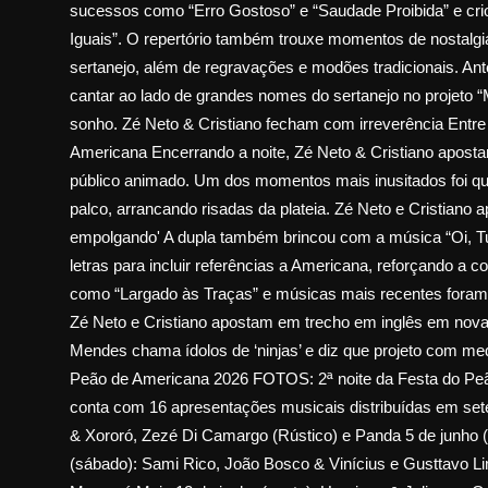
sucessos como “Erro Gostoso” e “Saudade Proibida” e crio
Iguais”. O repertório também trouxe momentos de nostalgi
sertanejo, além de regravações e modões tradicionais. Ant
cantar ao lado de grandes nomes do sertanejo no projeto
sonho. Zé Neto & Cristiano fecham com irreverência Entre
Americana Encerrando a noite, Zé Neto & Cristiano aposta
público animado. Um dos momentos mais inusitados foi qu
palco, arrancando risadas da plateia. Zé Neto e Cristia
empolgando' A dupla também brincou com a música “Oi, Tud
letras para incluir referências a Americana, reforçando a 
como “Largado às Traças” e músicas mais recentes foram 
Zé Neto e Cristiano apostam em trecho em inglês em n
Mendes chama ídolos de ‘ninjas’ e diz que projeto com me
Peão de Americana 2026 FOTOS: 2ª noite da Festa do Peã
conta com 16 apresentações musicais distribuídas em sete 
& Xororó, Zezé Di Camargo (Rústico) e Panda 5 de junho 
(sábado): Sami Rico, João Bosco & Vinícius e Gusttavo L