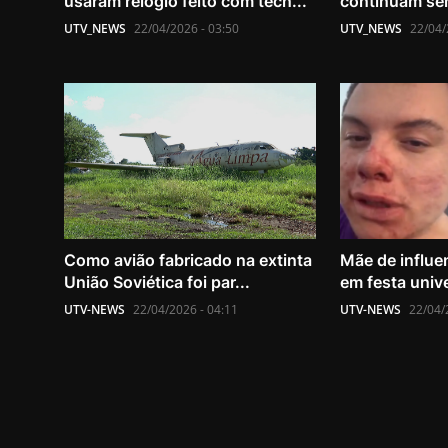
usaram relógio feito com tecn...
continuam se
UTV_NEWS
22/04/2026 - 03:50
UTV_NEWS
22/04/
Como avião fabricado na extinta
Mãe de influe
União Soviética foi par...
em festa unive
UTV-NEWS
22/04/2026 - 04:11
UTV-NEWS
22/04/