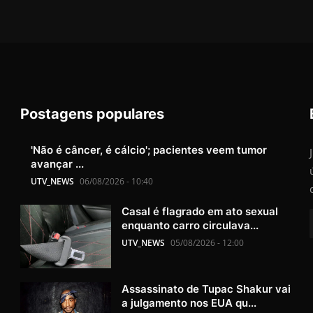
Postagens populares
'Não é câncer, é cálcio'; pacientes veem tumor
avançar ...
UTV_NEWS
06/08/2026 - 10:40
Casal é flagrado em ato sexual
enquanto carro circulava...
UTV_NEWS
05/08/2026 - 12:00
Assassinato de Tupac Shakur vai
a julgamento nos EUA qu...