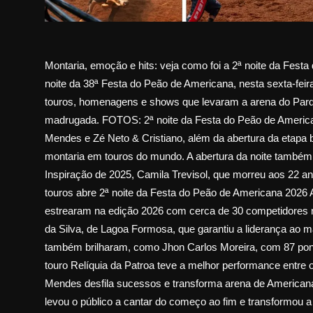
Montaria, emoção e hits: veja como foi a 2ª noite da Fe
noite da 38ª Festa do Peão de Americana, nesta sexta-feira
touros, homenagens e shows que levaram a arena do Parq
madrugada. FOTOS: 2ª noite da Festa do Peão de Ameri
Mendes e Zé Neto & Cristiano, além da abertura da etapa bra
montaria em touros do mundo. A abertura da noite tam
Inspiração de 2025, Camila Trevisol, que morreu aos 22 an
touros abre 2ª noite da Festa do Peão de Americana 2026 
estrearam na edição 2026 com cerca de 30 competidores na
da Silva, de Lagoa Formosa, que garantiu a liderança ao m
também brilharam, como Jhon Carlos Moreira, com 87 pont
touro Relíquia da Patroa teve a melhor performance entr
Mendes desfila sucessos e transforma arena de America
levou o público a cantar do começo ao fim e transformou a