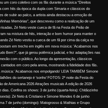
u um coro coletivo com os fãs durante a música “Direitos
a com hits da época da dupla com Simaria e clássicos do
es de subir ao palco, a artista ainda destacou a emoção de
 “Minhas Memórias”, que descreveu como a realização de um
 risadas, Zé Neto veste cueca de fã na Festa do Peão de
ram na mistura de hits, interação e bom humor para manter o
ando Zé Neto vestiu a cueca de um fã por cima da calça no
no apostam em trecho em inglês em nova música: 'Acabamos nos
o Bem?”, que já gerou polêmica judicial, e fez adaptações nas
conexão com o público. Ao longo da apresentação, clássicos
cantados em coro pela arena, mostrando a fidelidade dos fãs.
ova música: 'Acabamos nos empolgando' LEIA TAMBÉM Simone
dalhões do sertanejo é ‘sonho’ FOTOS: 2ª noite da Festa do
o de Americana 2026 Atrações musicais A edição de 2026
dias. Confira os shows: 3 de junho (quarta-feira): Chitãozinho
(sexta): Zé Neto & Cristiano e Simone Mendes 6 de junho
ima 7 de junho (domingo): Matogrosso & Mathias e Grupo