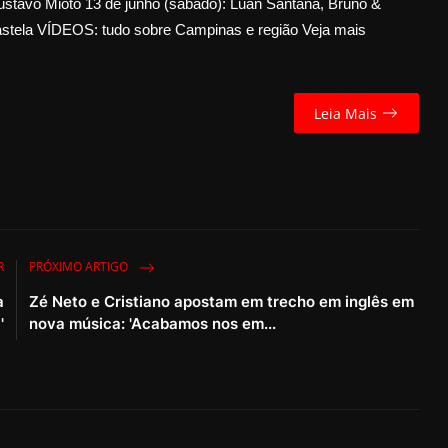
ustavo Mioto 13 de junho (sábado): Luan Santana, Bruno &
astela VÍDEOS: tudo sobre Campinas e região Veja mais
Leia Mais
R
PRÓXIMO ARTIGO
a
Zé Neto e Cristiano apostam em trecho em inglês em
'
nova música: 'Acabamos nos em...