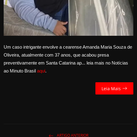
Internacional
APOIE
Educação
Um caso intrigante envolve a cearense Amanda Maria Souza de
Justiça
Oliveira, atualmente com 37 anos, que acabou presa
preventivamente em Santa Catarina ap... leia mais no Notícias
Política
ao Minuto Brasil
aqui
.
Saúde
Leia Mais
Esportes
Fama e TV
FALE CONOSCO
ARTIGO ANTERIOR