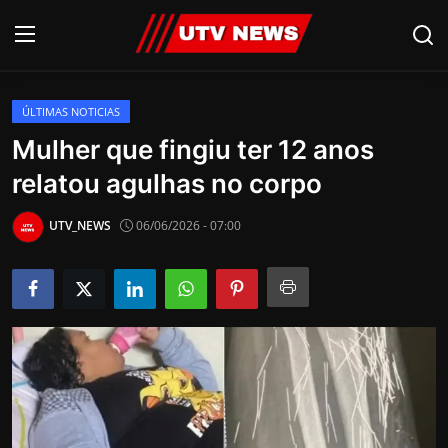
ÚLTIMAS NOTICIAS
AO VIVO
Mulher que fingiu ter 12 anos
relatou agulhas no corpo
PIRACICABA
CAMPINAS
UTV_NEWS
06/06/2026 - 07:00
LIMEIRA
ESPIRITO SANTO
Economia
Cultura