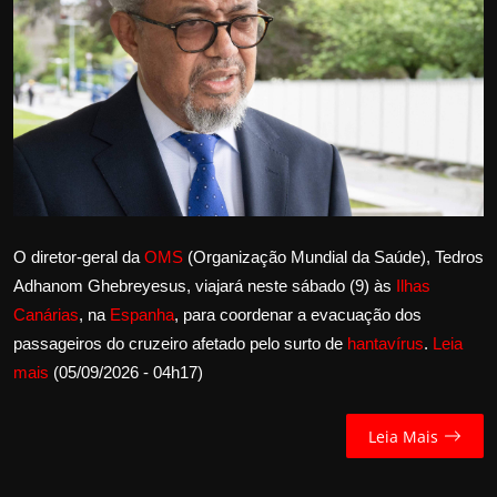
Internacional
APOIE
Educação
Justiça
Política
O diretor-geral da
OMS
(Organização Mundial da Saúde), Tedros
Adhanom Ghebreyesus, viajará neste sábado (9) às
Ilhas
Saúde
Canárias
, na
Espanha
, para coordenar a evacuação dos
passageiros do cruzeiro afetado pelo surto de
hantavírus
.
Leia
Esportes
mais
(05/09/2026 - 04h17)
Fama e TV
Leia Mais
FALE CONOSCO