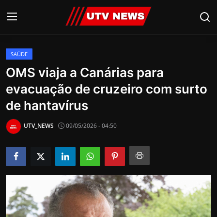
SAÚDE
AO VIVO
OMS viaja a Canárias para
evacuação de cruzeiro com surto
PIRACICABA
de hantavírus
CAMPINAS
UTV_NEWS
09/05/2026 - 04:50
LIMEIRA
ESPIRITO SANTO
Economia
Cultura