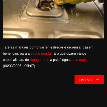
Internacional
APOIE
Educação
Justiça
Tarefas manuais como varrer, esfregar e organizar trazem
Política
benefícios para a
saúde mental
. É o que dizem vários
especialistas, de
monges zen
a psicólogos.
Leia mais
Saúde
(06/03/2026 - 09h07)
Esportes
Leia Mais
Fama e TV
FALE CONOSCO