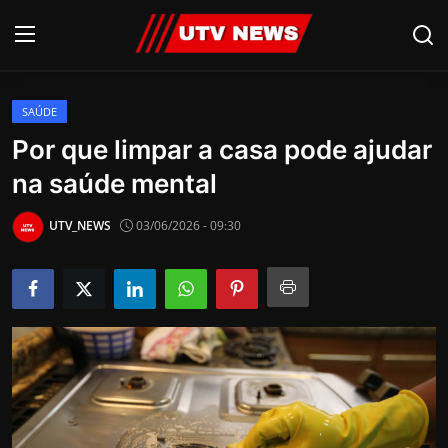
SAÚDE
AO VIVO
Por que limpar a casa pode ajudar
na saúde mental
PIRACICABA
CAMPINAS
UTV_NEWS
03/06/2026 - 09:30
LIMEIRA
ESPIRITO SANTO
Economia
Cultura