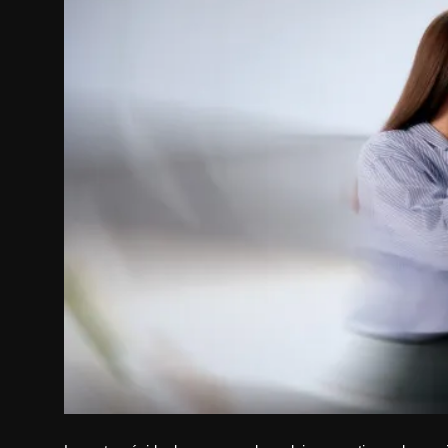
Internacional
APOIE
Educação
Justiça
Política
Saúde
Esportes
Fama e TV
FALE CONOSCO