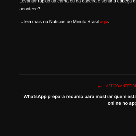
Levantar rápido da cama ou da cadeira e sentir a cabeça 
acontece?
... leia mais no Notícias ao Minuto Brasil
aqui
.
ARTIGO ANTERIO
WhatsApp prepara recurso para mostrar quem est
online no ap