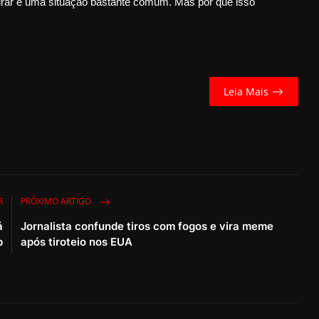
girar é uma situação bastante comum. Mas por que isso
Leia Mais
R
PRÓXIMO ARTIGO
á
Jornalista confunde tiros com fogos e vira meme
p
após tiroteio nos EUA