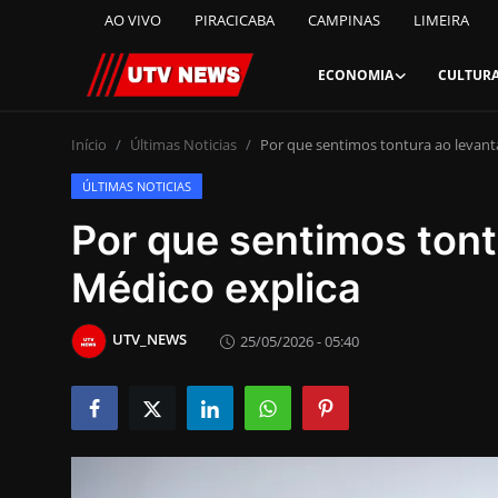
AO VIVO
PIRACICABA
CAMPINAS
LIMEIRA
ECONOMIA
CULTUR
AO VIVO
Início
Últimas Noticias
Por que sentimos tontura ao levant
ÚLTIMAS NOTICIAS
PIRACICABA
Por que sentimos tont
CAMPINAS
Médico explica
LIMEIRA
UTV_NEWS
25/05/2026 - 05:40
ESPIRITO SANTO
Economia
Cultura