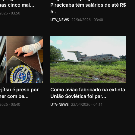
nas cinco mai...
Piracicaba têm salários de até R$
5...
2026 - 03:50
UTV_NEWS
22/04/2026 - 03:40
-jítsu é preso por
Como avião fabricado na extinta
er com be...
União Soviética foi par...
2026 - 03:40
UTV-NEWS
22/04/2026 - 04:11