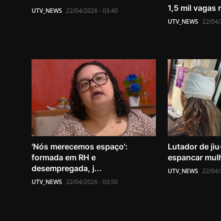
1,5 mil vagas 
UTV_NEWS
22/04/2026 - 03:40
UTV_NEWS
22/04/
'Nós merecemos espaço':
Lutador de jiu
formada em RH e
espancar mulh
desempregada, j...
UTV_NEWS
22/04/
UTV_NEWS
22/04/2026 - 03:50