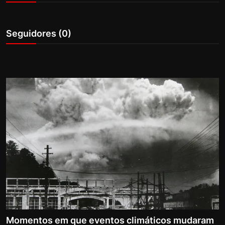
Internacional
Seguidores (0)
APOIE
Educação
Justiça
Política
Saúde
Esportes
Fama e TV
FALE CONOSCO
Momentos em que eventos climáticos mudaram