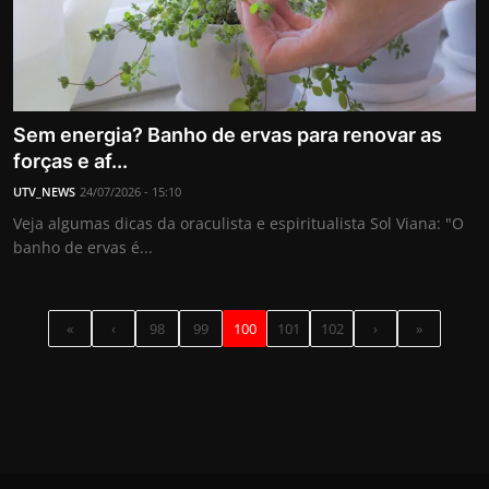
Sem energia? Banho de ervas para renovar as
forças e af...
UTV_NEWS
24/07/2026 - 15:10
Veja algumas dicas da oraculista e espiritualista Sol Viana: "O
banho de ervas é...
«
‹
98
99
100
101
102
›
»