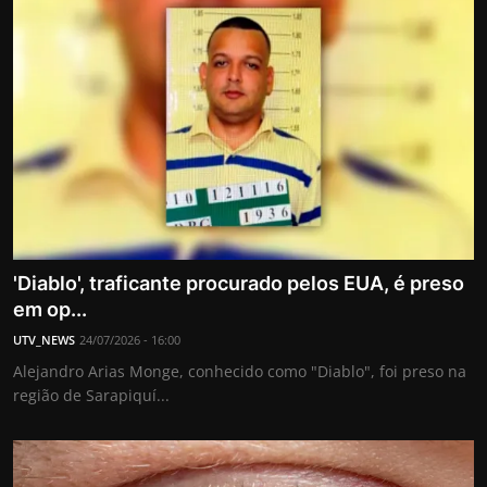
'Diablo', traficante procurado pelos EUA, é preso
em op...
UTV_NEWS
24/07/2026 - 16:00
Alejandro Arias Monge, conhecido como "Diablo", foi preso na
região de Sarapiquí...