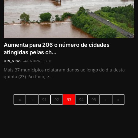
Aumenta para 206 o número de cidades
atingidas pelas ch...
UTV_NEWS
24/07/2026 - 13:30
Mais 37 municípios relataram danos ao longo do dia desta
quinta (23). Ao todo, e...
«
‹
91
92
93
94
95
›
»