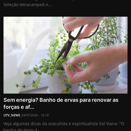
Seleção tetracampeã n...
Sem energia? Banho de ervas para renovar as
forças e af...
UTV_NEWS
24/07/2026 - 15:10
Veja algumas dicas da oraculista e espiritualista Sol Viana: "O
banho de ervas é...