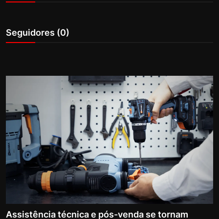
Internacional
Seguidores (0)
APOIE
Educação
Justiça
Política
Saúde
Esportes
Fama e TV
FALE CONOSCO
Assistência técnica e pós-venda se tornam