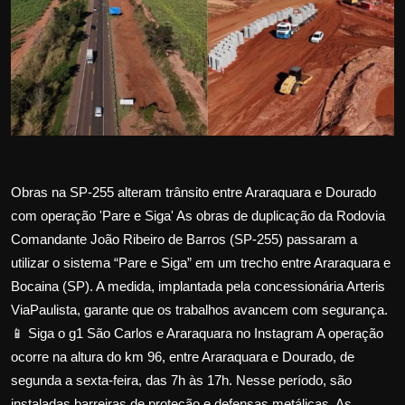
Internacional
APOIE
Educação
Justiça
Obras na SP-255 alteram trânsito entre Araraquara e Dourado
Política
com operação 'Pare e Siga' As obras de duplicação da Rodovia
Comandante João Ribeiro de Barros (SP-255) passaram a
Saúde
utilizar o sistema “Pare e Siga” em um trecho entre Araraquara e
Bocaina (SP). A medida, implantada pela concessionária Arteris
Esportes
ViaPaulista, garante que os trabalhos avancem com segurança.
Fama e TV
📱 Siga o g1 São Carlos e Araraquara no Instagram A operação
ocorre na altura do km 96, entre Araraquara e Dourado, de
FALE CONOSCO
segunda a sexta-feira, das 7h às 17h. Nesse período, são
instaladas barreiras de proteção e defensas metálicas. As