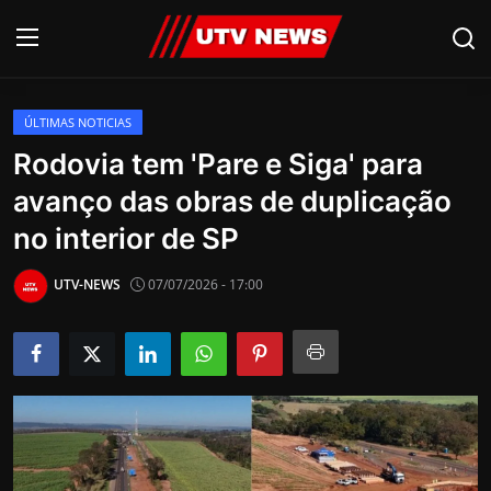
ÚLTIMAS NOTICIAS
AO VIVO
Rodovia tem 'Pare e Siga' para
avanço das obras de duplicação
PIRACICABA
no interior de SP
CAMPINAS
UTV-NEWS
07/07/2026 - 17:00
LIMEIRA
ESPIRITO SANTO
Economia
Cultura