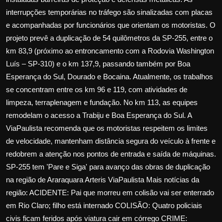
interrupções temporárias no tráfego são sinalizadas com placas
e acompanhadas por funcionários que orientam os motoristas. O
projeto prevê a duplicação de 54 quilômetros da SP-255, entre o
km 83,9 (próximo ao entroncamento com a Rodovia Washington
Luís – SP-310) e o km 137,9, passando também por Boa
Esperança do Sul, Dourado e Bocaina. Atualmente, os trabalhos
se concentram entre os km 96 e 119, com atividades de
limpeza, terraplenagem e fundação. No km 113, as equipes
remodelam o acesso a Trabiju e Boa Esperança do Sul. A
ViaPaulista recomenda que os motoristas respeitem os limites
de velocidade, mantenham distância segura do veículo à frente e
redobrem a atenção nos pontos de entrada e saída de máquinas.
SP-255 tem 'Pare e Siga' para avanço das obras de duplicação
na região de Araraquara Arteris ViaPaulista Mais notícias da
região: ACIDENTE: Pai que morreu em colisão vai ser enterrado
em Rio Claro; filho está internado COLISÃO: Quatro policiais
civis ficam feridos após viatura cair em córrego CRIME: