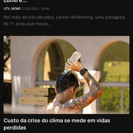
como e...
Internacional
UTV_NEWS
21/06/2026 - 09:40
Por mais de três décadas, Loreen Willenberg, uma paisagista
APOIE
de 71 anos que morav...
Educação
Justiça
Política
Saúde
Esportes
Fama e TV
Custo da crise do clima se mede em vidas
FALE CONOSCO
perdidas