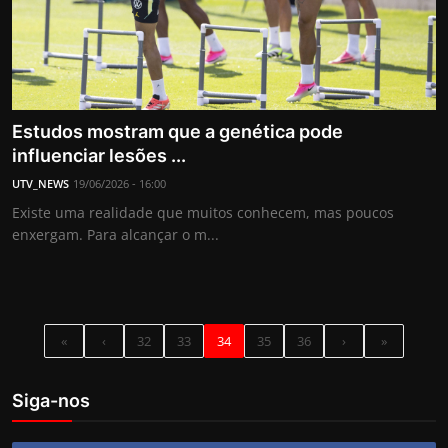
Estudos mostram que a genética pode
influenciar lesões ...
UTV_NEWS
19/06/2026 - 16:00
Existe uma realidade que muitos conhecem, mas poucos
enxergam. Para alcançar o m...
«
‹
32
33
34
35
36
›
»
Siga-nos