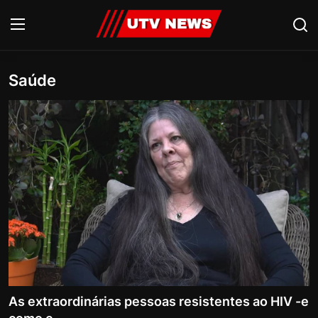
Saúde
AO VIVO
PIRACICABA
CAMPINAS
LIMEIRA
ESPIRITO SANTO
Economia
Cultura
As extraordinárias pessoas resistentes ao HIV -e