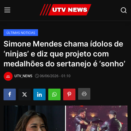
ÚLTIMAS NOTICIAS
AO VIVO
Simone Mendes chama ídolos de
‘ninjas’ e diz que projeto com
PIRACICABA
medalhões do sertanejo é ‘sonho’
CAMPINAS
UTV_NEWS
06/06/2026 - 01:10
LIMEIRA
ESPIRITO SANTO
Economia
Cultura