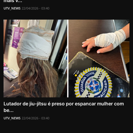
mais v...
UTV_NEWS
22/04/2026 - 03:40
Lutador de jiu-jítsu é preso por espancar mulher com
be...
UTV_NEWS
22/04/2026 - 03:40