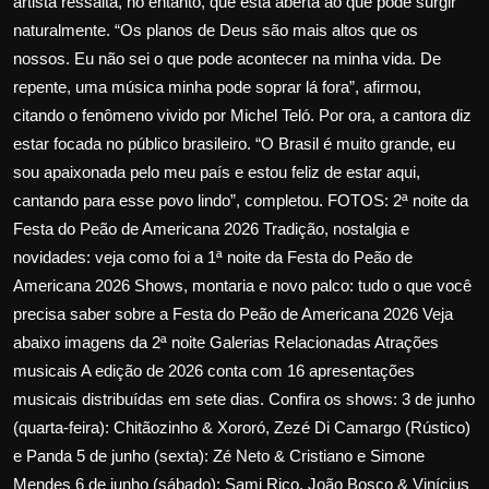
artista ressalta, no entanto, que está aberta ao que pode surgir
naturalmente. “Os planos de Deus são mais altos que os
nossos. Eu não sei o que pode acontecer na minha vida. De
repente, uma música minha pode soprar lá fora”, afirmou,
citando o fenômeno vivido por Michel Teló. Por ora, a cantora diz
estar focada no público brasileiro. “O Brasil é muito grande, eu
sou apaixonada pelo meu país e estou feliz de estar aqui,
cantando para esse povo lindo”, completou. FOTOS: 2ª noite da
Festa do Peão de Americana 2026 Tradição, nostalgia e
novidades: veja como foi a 1ª noite da Festa do Peão de
Americana 2026 Shows, montaria e novo palco: tudo o que você
precisa saber sobre a Festa do Peão de Americana 2026 Veja
abaixo imagens da 2ª noite Galerias Relacionadas Atrações
musicais A edição de 2026 conta com 16 apresentações
musicais distribuídas em sete dias. Confira os shows: 3 de junho
(quarta-feira): Chitãozinho & Xororó, Zezé Di Camargo (Rústico)
e Panda 5 de junho (sexta): Zé Neto & Cristiano e Simone
Mendes 6 de junho (sábado): Sami Rico, João Bosco & Vinícius