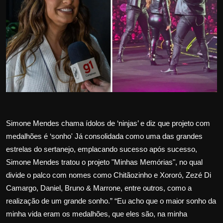
Internacional
APOIE
Educação
Justiça
Política
Simone Mendes chama ídolos de ‘ninjas’ e diz que projeto com
Saúde
medalhões é ‘sonho' Já consolidada como uma das grandes
estrelas do sertanejo, emplacando sucesso após sucesso,
Esportes
Simone Mendes tratou o projeto "Minhas Memórias", no qual
divide o palco com nomes como Chitãozinho e Xororó, Zezé Di
Fama e TV
Camargo, Daniel, Bruno & Marrone, entre outros, como a
realização de um grande sonho.” “Eu acho que o maior sonho da
FALE CONOSCO
minha vida eram os medalhões, que eles são, na minha