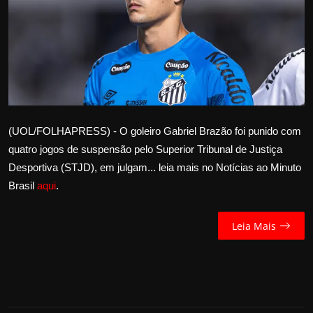
Internacional
APOIE
Educação
Justiça
(UOL/FOLHAPRESS) - O goleiro Gabriel Brazão foi punido com
quatro jogos de suspensão pelo Superior Tribunal de Justiça
Política
Desportiva (STJD), em julgam... leia mais no Notícias ao Minuto
Brasil
aqui
.
Saúde
Esportes
Leia Mais
Fama e TV
FALE CONOSCO