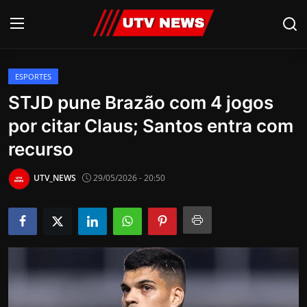
ESPORTES
AO VIVO
STJD pune Brazão com 4 jogos
por citar Claus; Santos entra com
PIRACICABA
recurso
CAMPINAS
UTV_NEWS
29/05/2026 - 20:50
LIMEIRA
ESPIRITO SANTO
Economia
Cultura