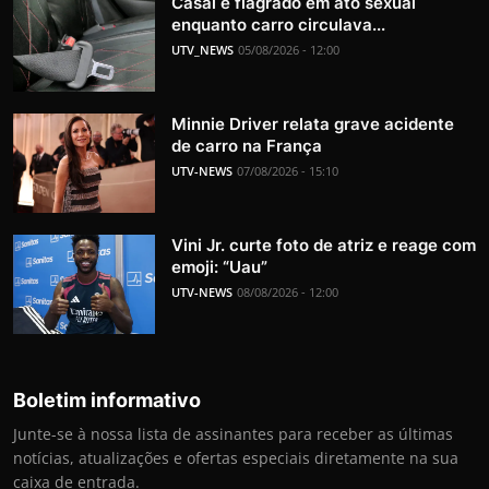
Casal é flagrado em ato sexual
enquanto carro circulava...
UTV_NEWS
05/08/2026 - 12:00
Minnie Driver relata grave acidente
de carro na França
UTV-NEWS
07/08/2026 - 15:10
Vini Jr. curte foto de atriz e reage com
emoji: “Uau”
UTV-NEWS
08/08/2026 - 12:00
Boletim informativo
Junte-se à nossa lista de assinantes para receber as últimas
notícias, atualizações e ofertas especiais diretamente na sua
caixa de entrada.