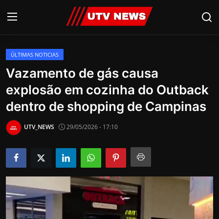
ÚLTIMAS NOTICIAS
AO VIVO
Vazamento de gás causa
explosão em cozinha do Outback
PIRACICABA
dentro de shopping de Campinas
CAMPINAS
UTV_NEWS
29/05/2026 - 17:10
LIMEIRA
ESPIRITO SANTO
Economia
Cultura