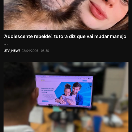
‘Adolescente rebelde’: tutora diz que vai mudar manejo
...
UTV_NEWS
22/04/2026 - 03:50