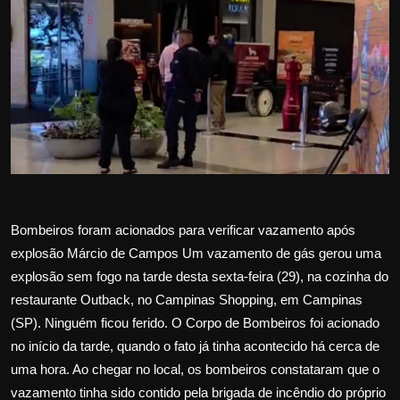
Internacional
APOIE
Educação
Justiça
Política
Bombeiros foram acionados para verificar vazamento após
Saúde
explosão Márcio de Campos Um vazamento de gás gerou uma
explosão sem fogo na tarde desta sexta-feira (29), na cozinha do
Esportes
restaurante Outback, no Campinas Shopping, em Campinas
(SP). Ninguém ficou ferido. O Corpo de Bombeiros foi acionado
Fama e TV
no início da tarde, quando o fato já tinha acontecido há cerca de
uma hora. Ao chegar no local, os bombeiros constataram que o
FALE CONOSCO
vazamento tinha sido contido pela brigada de incêndio do próprio