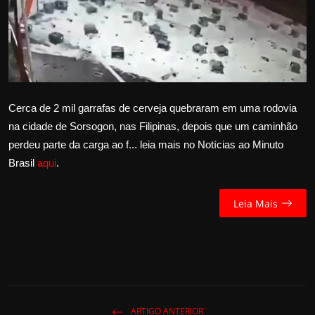
Internacional
APOIE
Educação
Cerca de 2 mil garrafas de cerveja quebraram em uma rodovia
Justiça
na cidade de Sorsogon, nas Filipinas, depois que um caminhão
perdeu parte da carga ao f... leia mais no Notícias ao Minuto
Política
Brasil
aqui
.
Saúde
Leia Mais
Esportes
Fama e TV
FALE CONOSCO
ARTIGO ANTERIOR