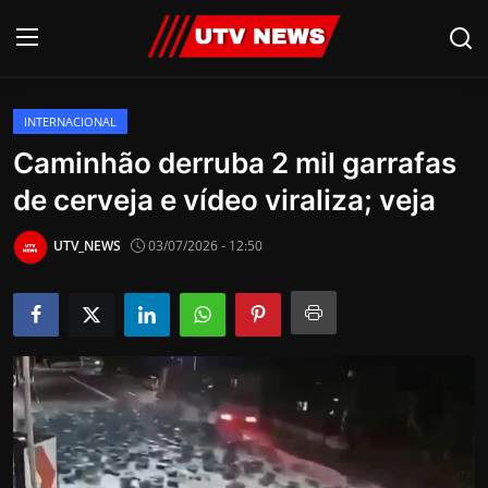
INTERNACIONAL
AO VIVO
Caminhão derruba 2 mil garrafas
de cerveja e vídeo viraliza; veja
PIRACICABA
CAMPINAS
UTV_NEWS
03/07/2026 - 12:50
LIMEIRA
ESPIRITO SANTO
Economia
Cultura