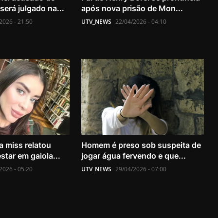
erá julgado na...
após nova prisão de Mon...
2026 - 21:50
UTV_NEWS
22/04/2026 - 04:10
a miss relatou
Homem é preso sob suspeita de
tar em gaiola...
jogar água fervendo e que...
2026 - 05:20
UTV_NEWS
29/04/2026 - 07:00